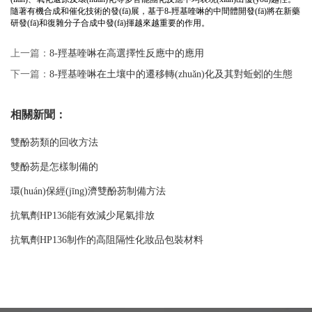
隨著有機合成和催化技術的發(fā)展，基于8-羥基喹啉的中間體開發(fā)將在新藥
研發(fā)和復雜分子合成中發(fā)揮越來越重要的作用。
上一篇：
8-羥基喹啉在高選擇性反應中的應用
下一篇：
8-羥基喹啉在土壤中的遷移轉(zhuǎn)化及其對蚯蚓的生態
(tài)毒性
相關新聞：
雙酚芴類的回收方法
雙酚芴是怎樣制備的
環(huán)保經(jīng)濟雙酚芴制備方法
抗氧劑HP136能有效減少尾氣排放
抗氧劑HP136制作的高阻隔性化妝品包裝材料