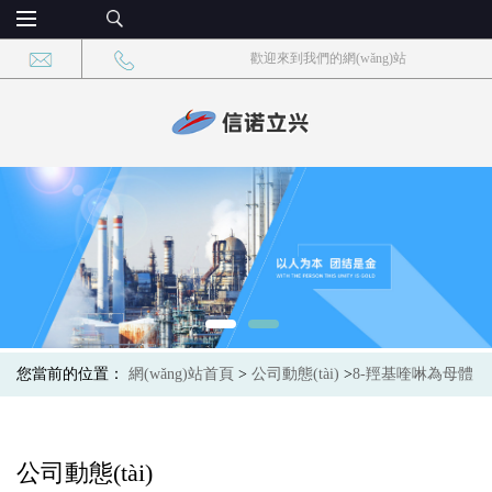
歡迎來到我們的網(wǎng)站
您當前的位置：
網(wǎng)站首頁
>
公司動態(tài)
>
8-羥基喹啉為母體
的多官能團化反應研究
公司動態(tài)